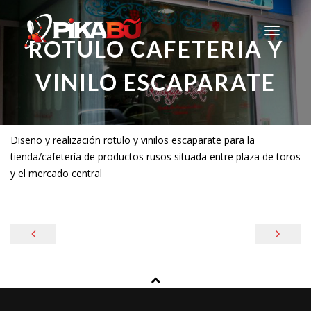
S
k
T
ROTULO CAFETERIA Y
i
o
p
g
VINILO ESCAPARATE
t
g
o
l
c
e
o
n
Diseño y realización rotulo y vinilos escaparate para la
n
a
tienda/cafetería de productos rusos situada entre plaza de toros
t
v
y el mercado central
e
i
n
g
t
a
t
N
i
o
a
n
v