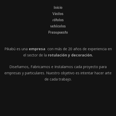
Inicio
e
Vinilos
g
rótulos
vehículos
a
Presupuesto
c
Pikabú es una
empresa
con más de 20 años de experiencia en
i
el sector de la
rotulación y decoración.
ó
Diseñamos, Fabricamos e Instalamos cada proyecto para
empresas y particulares. Nuestro objetivo es intentar hacer arte
n
de cada trabajo.
d
e
e