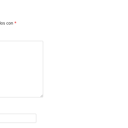
dos con
*