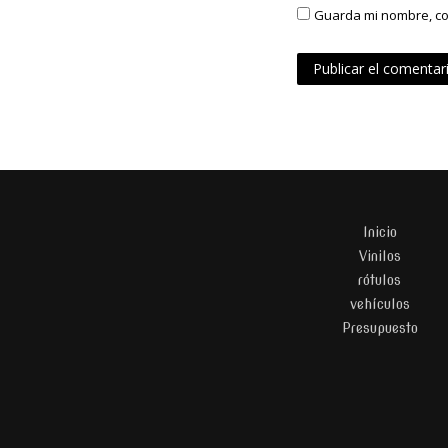
Guarda mi nombre, co
n
t
r
a
d
Inicio
a
Vinilos
s
rótulos
vehículos
Presupuesto