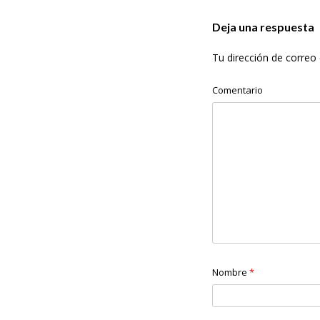
v
Deja una respuesta
e
Tu dirección de correo 
g
Comentario
a
c
i
ó
n
d
Nombre
*
e
e